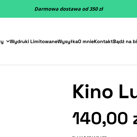
Darmowa dostawa od 350 zł
ty
Wydruki Limitowane
Wysyłka
O mnie
Kontakt
Bądź na b
Kino L
140,00 