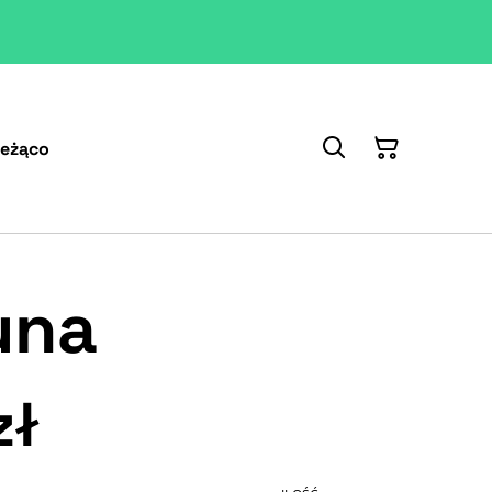
ieżąco
una
zł