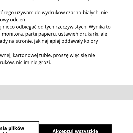
którego używam do wydruków czarno-białych, nie
żowy odcień.
 nieco odbiegać od tych rzeczywistych. Wynika to
ń monitora, partii papieru, ustawień drukarki, ale
ady na stronie, jak najlepiej oddawały kolory
wnej, kartonowej tubie, proszę więc się nie
uków, nic im nie grozi.
zka
nia plików
Akceptuj wszystkie