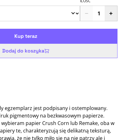
ILOŚĆ
Kup teraz
Dodaj do koszyka
żdy egzemplarz jest podpisany i ostemplowany.
ruk pigmentowy na bezkwasowym papierze.
 wybieram papier Crush Corn lub Remake, oba w
piery te, charakteryzują się delikatną teksturą,
awia, że nie tylko miło się na nie patrzy ale i