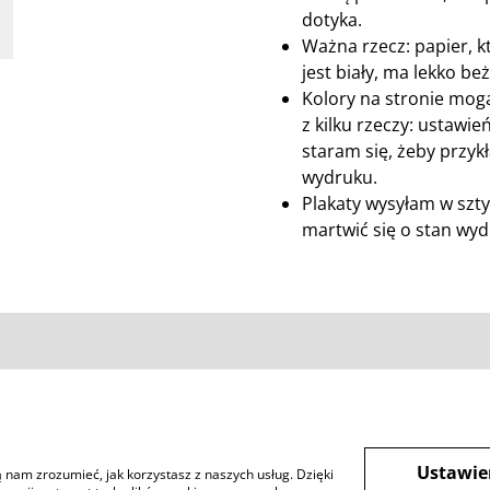
dotyka.
Ważna rzecz: papier, 
jest biały, ma lekko be
Kolory na stronie mogą
z kilku rzeczy: ustawie
staram się, żeby przykł
wydruku.
Plakaty wysyłam w szty
martwić się o stan wydr
Warunki
Polityka prywatności
Ciastec
Ustawie
ją nam zrozumieć, jak korzystasz z naszych usług. Dzięki