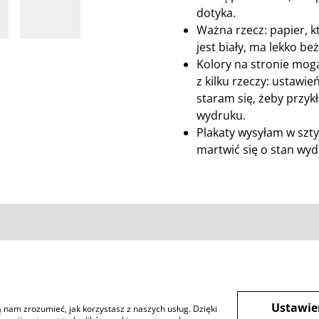
dotyka.
Ważna rzecz: papier, 
jest biały, ma lekko be
Kolory na stronie mogą
z kilku rzeczy: ustawie
staram się, żeby przykł
wydruku.
Plakaty wysyłam w szty
martwić się o stan wydr
Warunki
Polityka prywatności
Ciastec
Ustawie
ją nam zrozumieć, jak korzystasz z naszych usług. Dzięki