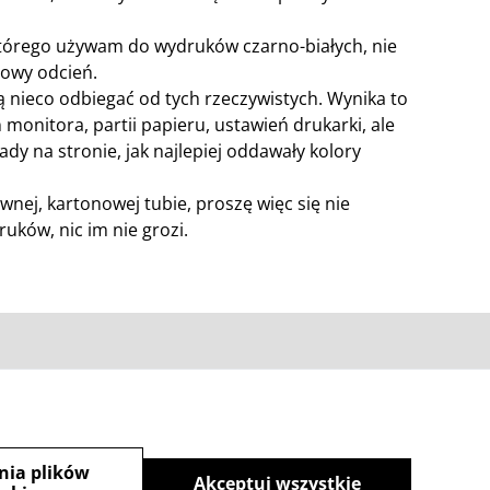
którego używam do wydruków czarno-białych, nie
żowy odcień.
 nieco odbiegać od tych rzeczywistych. Wynika to
ń monitora, partii papieru, ustawień drukarki, ale
ady na stronie, jak najlepiej oddawały kolory
wnej, kartonowej tubie, proszę więc się nie
uków, nic im nie grozi.
zka
nia plików
Akceptuj wszystkie