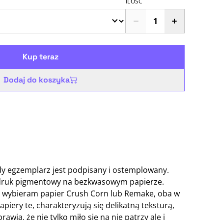
ILOŚĆ
Kup teraz
Dodaj do koszyka
żdy egzemplarz jest podpisany i ostemplowany.
ruk pigmentowy na bezkwasowym papierze.
 wybieram papier Crush Corn lub Remake, oba w
piery te, charakteryzują się delikatną teksturą,
awia, że nie tylko miło się na nie patrzy ale i