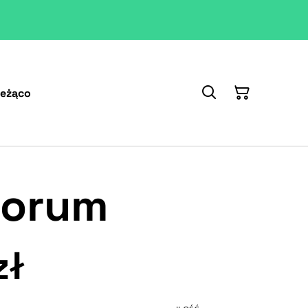
ieżąco
Forum
zł