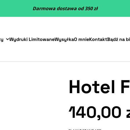
Darmowa dostawa od 350 zł
ty
Wydruki Limitowane
Wysyłka
O mnie
Kontakt
Bądź na b
Hotel 
140,00 