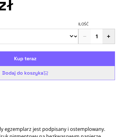
zł
ILOŚĆ
Kup teraz
Dodaj do koszyka
żdy egzemplarz jest podpisany i ostemplowany.
ruk pigmentowy na bezkwasowym papierze.