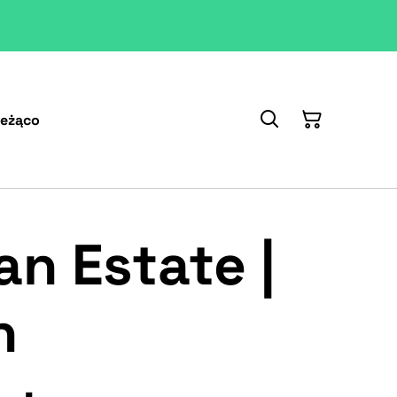
ieżąco
an Estate |
n