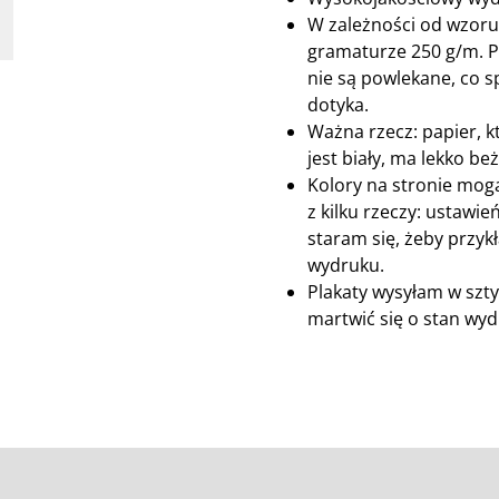
W zależności od wzoru
gramaturze 250 g/m. Pa
nie są powlekane, co spr
dotyka.
Ważna rzecz: papier, 
jest biały, ma lekko be
Kolory na stronie mogą
z kilku rzeczy: ustawie
staram się, żeby przykł
wydruku.
Plakaty wysyłam w szty
martwić się o stan wydr