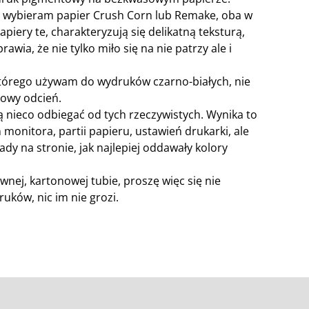
 wybieram papier Crush Corn lub Remake, oba w
piery te, charakteryzują się delikatną teksturą,
awia, że nie tylko miło się na nie patrzy ale i
którego używam do wydruków czarno-białych, nie
żowy odcień.
 nieco odbiegać od tych rzeczywistych. Wynika to
ń monitora, partii papieru, ustawień drukarki, ale
ady na stronie, jak najlepiej oddawały kolory
wnej, kartonowej tubie, proszę więc się nie
uków, nic im nie grozi.