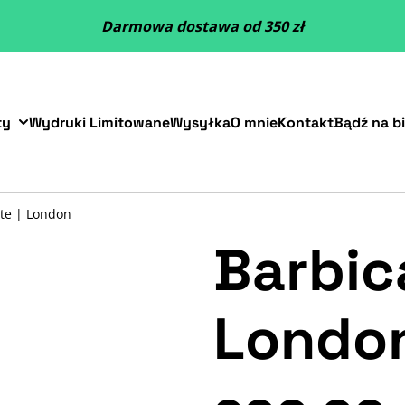
Darmowa dostawa od 350 zł
ty
Wydruki Limitowane
Wysyłka
O mnie
Kontakt
Bądź na b
ate | London
Barbic
Londo