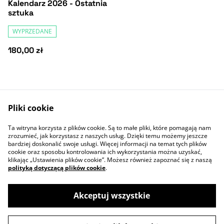
Kalendarz 2026 - Ostatnia
sztuka
WYPRZEDANE
180,00 zł
Pliki cookie
Ta witryna korzysta z plików cookie. Są to małe pliki, które pomagają nam
Kontakt
Warunki
zrozumieć, jak korzystasz z naszych usług. Dzięki temu możemy jeszcze
Polityka prywatności
Ciasteczka
bardziej doskonalić swoje usługi. Więcej informacji na temat tych plików
cookie oraz sposobu kontrolowania ich wykorzystania można uzyskać,
klikając „Ustawienia plików cookie”. Możesz również zapoznać się z naszą
polityką dotyczącą plików cookie
.
Akceptuj wszystkie
©
2026
Adam Kosik Ilustracje